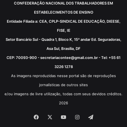
CONFEDERAÇÃO NACIONAL DOS TRABALHADORES EM
ESTABELECIMENTOS DE ENSINO
Entidade Filiada a: CEA, CPLP-SINDICAL DE EDUCAÇÃO, DIEESE,
FISE, IE
Setor Bancário Sul - Quadra 1, Bloco K, 15º andar Ed. Seguradoras,
Asa Sul, Brasília, DF
CEP: 70093-900 - secretariacontee@gmail.com.br - Tel: +55 61
3226 1278
As imagens reproduzidas nesse portal são de reproduções
jornalísticas de outros sites
e/ou imagens de livre utilização, todas com seus devidos créditos.
2026
Facebook
X
YouTube
Instagram
Telegram