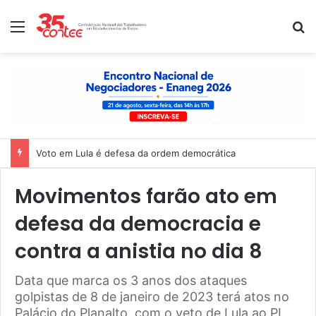
Menu
P
Nota de solidariedade ao povo venezuelano
Movimentos farão ato em
defesa da democracia e
contra a anistia no dia 8
Data que marca os 3 anos dos ataques
golpistas de 8 de janeiro de 2023 terá atos no
Palácio do Planalto, com o veto de Lula ao PL