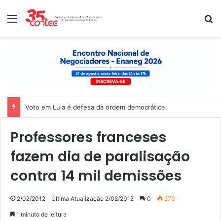
Menu
P
Voto em Lula é defesa da ordem democrática
Professores franceses
fazem dia de paralisação
contra 14 mil demissões
2/02/2012
Última Atualização 2/02/2012
0
279
1 minuto de leitura