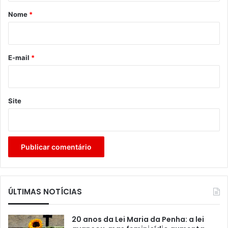
r
Nome
*
i
o
*
E-mail
*
Site
ÚLTIMAS NOTÍCIAS
20 anos da Lei Maria da Penha: a lei