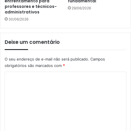
enfrentamento para
fundamental
professores e técnicos-
29/06/2026
administrativos
30/06/2026
Deixe um comentário
O seu endereço de e-mail não será publicado.
Campos
obrigatórios são marcados com
*
C
o
m
e
n
t
á