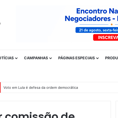
OTÍCIAS
CAMPANHAS
PÁGINAS ESPECIAIS
PROD
Nota de solidariedade ao povo venezuelano
r comissão de