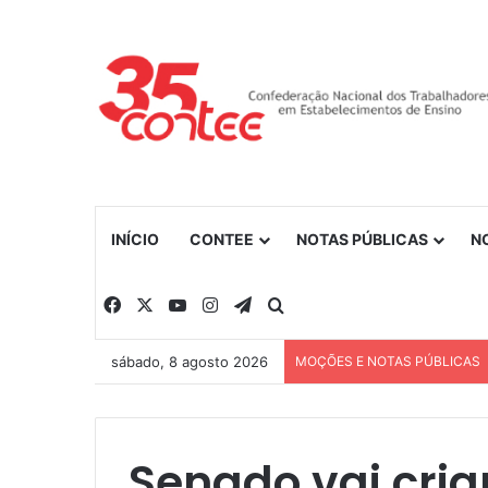
INÍCIO
CONTEE
NOTAS PÚBLICAS
N
Facebook
X
YouTube
Instagram
Telegram
Procurar por
sábado, 8 agosto 2026
MOÇÕES E NOTAS PÚBLICAS
Senado vai cria