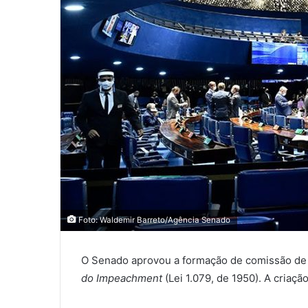
Foto: Waldemir Barreto/Agência Senado
O Senado aprovou a formação de comissão de j
do Impeachment
(Lei 1.079, de 1950). A criação