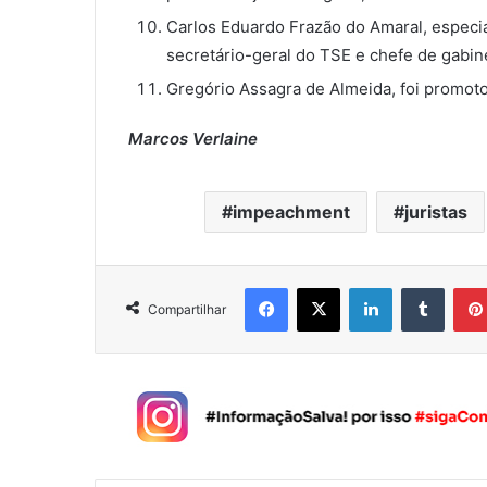
Carlos Eduardo Frazão do Amaral, especial
secretário-geral do TSE e chefe de gabine
Gregório Assagra de Almeida, foi promoto
Marcos Verlaine
impeachment
juristas
Facebook
X
Linkedin
Tumblr
Compartilhar