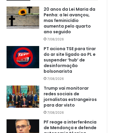
20 anos da Lei Maria da
Penha: a lei avançou,
mas feminicídio
aumenta pelo quarto
ano seguido
7/08/2026
PT aciona TSE para tirar
do ar site ligado ao PL e
suspender ‘hub’ de
desinformação
bolsonarista
7/08/2026
Trump vai monitorar
redes sociais de
jornalistas estrangeiros
para dar visto
7/08/2026
PF reage a interferência
de Mendonça e defende