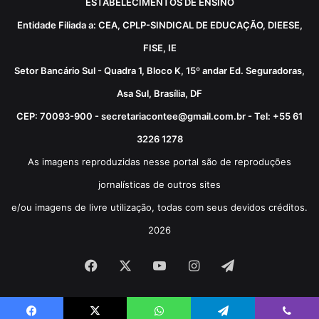
ESTABELECIMENTOS DE ENSINO
Entidade Filiada a: CEA, CPLP-SINDICAL DE EDUCAÇÃO, DIEESE,
FISE, IE
Setor Bancário Sul - Quadra 1, Bloco K, 15º andar Ed. Seguradoras,
Asa Sul, Brasília, DF
CEP: 70093-900 - secretariacontee@gmail.com.br - Tel: +55 61
3226 1278
As imagens reproduzidas nesse portal são de reproduções
jornalísticas de outros sites
e/ou imagens de livre utilização, todas com seus devidos créditos.
2026
Facebook
X
YouTube
Instagram
Telegram