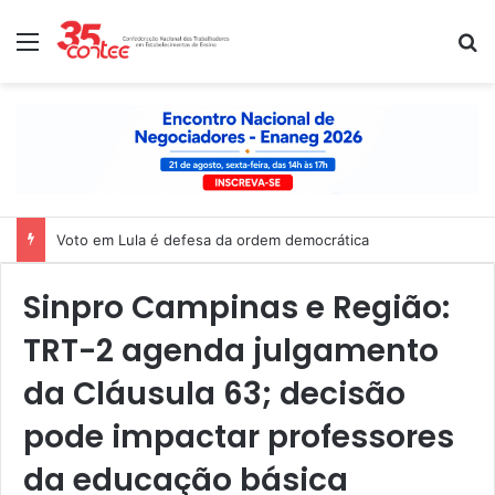
Menu
P
Voto em Lula é defesa da ordem democrática
Sinpro Campinas e Região:
TRT-2 agenda julgamento
da Cláusula 63; decisão
pode impactar professores
da educação básica