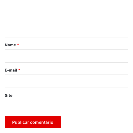
e
n
t
á
r
Nome
*
i
o
*
E-mail
*
Site