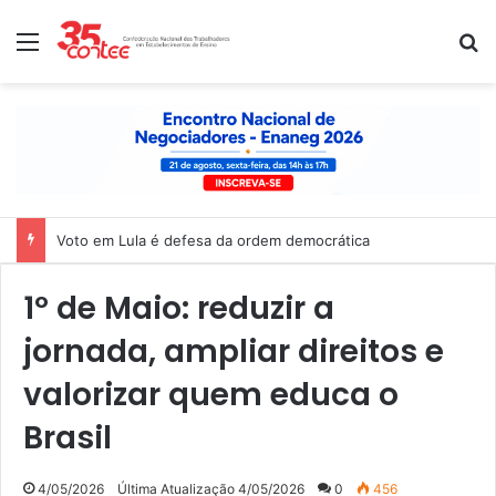
Menu
P
Nota de solidariedade ao povo venezuelano
1º de Maio: reduzir a
jornada, ampliar direitos e
valorizar quem educa o
Brasil
4/05/2026
Última Atualização 4/05/2026
0
456