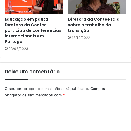
Educação em pauta:
Diretora da Contee fala
Diretora da Contee
sobre o trabalho da
participa de conferências
transição
internacionais em
15/12/2022
Portugal
23/05/2023
Deixe um comentário
O seu endereço de e-mail não será publicado.
Campos
obrigatórios são marcados com
*
C
o
m