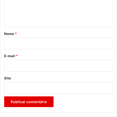
e
n
t
á
r
Nome
*
i
o
*
E-mail
*
Site