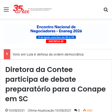
Menu
P
Voto em Lula é defesa da ordem democrática
Diretora da Contee
participa de debate
preparatório para a Conape
em SC
10/08/2021
Última Atualização 10/08/2021
0
460