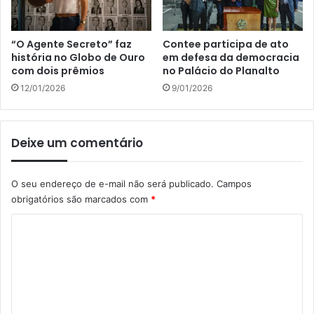
“O Agente Secreto” faz
Contee participa de ato
história no Globo de Ouro
em defesa da democracia
com dois prêmios
no Palácio do Planalto
12/01/2026
9/01/2026
Deixe um comentário
O seu endereço de e-mail não será publicado.
Campos
obrigatórios são marcados com
*
C
o
m
e
n