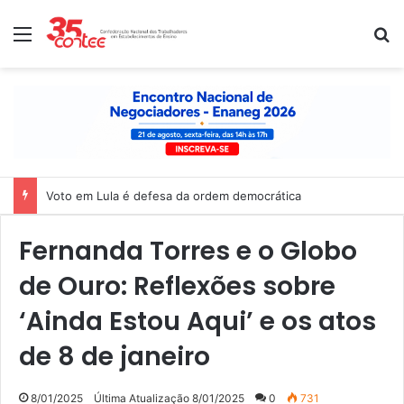
Menu
P
Nota de solidariedade ao povo venezuelano
Fernanda Torres e o Globo
de Ouro: Reflexões sobre
‘Ainda Estou Aqui’ e os atos
de 8 de janeiro
8/01/2025
Última Atualização 8/01/2025
0
731