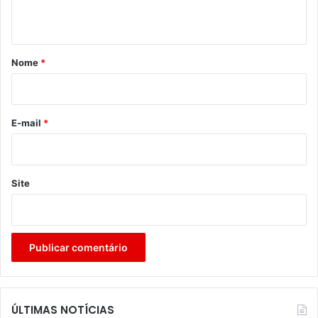
t
á
r
Nome
*
i
o
*
E-mail
*
Site
ÚLTIMAS NOTÍCIAS