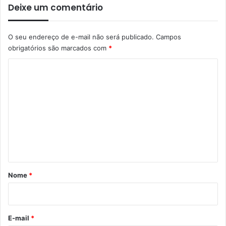
Deixe um comentário
O seu endereço de e-mail não será publicado.
Campos
obrigatórios são marcados com
*
C
o
m
e
n
t
á
r
Nome
*
i
o
*
E-mail
*