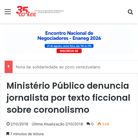
Menu
P
Nota de solidariedade ao povo venezuelano
Ministério Público denuncia
jornalista por texto ficcional
sobre coronolismo
2/10/2018
Última Atualização 2/10/2018
0
348
7 minutos de leitura