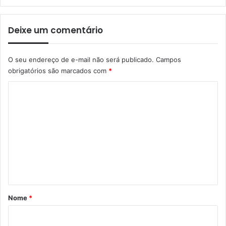
Deixe um comentário
O seu endereço de e-mail não será publicado.
Campos
obrigatórios são marcados com
*
C
o
m
e
n
t
á
r
Nome
*
i
o