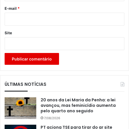
*
E-mail
*
Site
ÚLTIMAS NOTÍCIAS
20 anos da Lei Maria da Penha: a lei
avançou, mas feminicídio aumenta
pelo quarto ano seguido
7/08/2026
PT aciona TSE para tirar do ar site