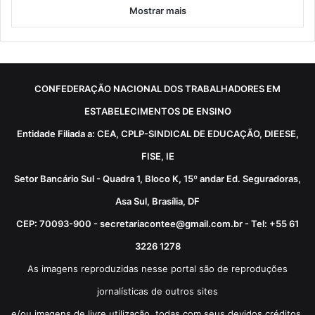
Mostrar mais
CONFEDERAÇÃO NACIONAL DOS TRABALHADORES EM
ESTABELECIMENTOS DE ENSINO
Entidade Filiada a: CEA, CPLP-SINDICAL DE EDUCAÇÃO, DIEESE,
FISE, IE
Setor Bancário Sul - Quadra 1, Bloco K, 15º andar Ed. Seguradoras,
Asa Sul, Brasília, DF
CEP: 70093-900 - secretariacontee@gmail.com.br - Tel: +55 61
3226 1278
As imagens reproduzidas nesse portal são de reproduções
jornalísticas de outros sites
e/ou imagens de livre utilização, todas com seus devidos créditos.