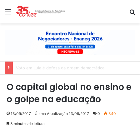
Menu
P
Nota de solidariedade ao povo venezuelano
O capital global no ensino e
o golpe na educação
13/09/2017
Última Atualização 13/09/2017
0
340
3 minutos de leitura