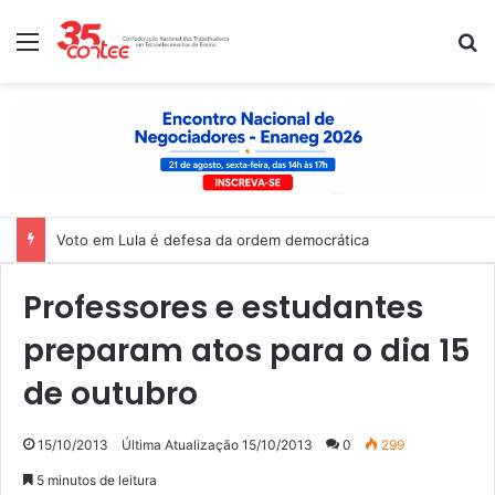
Menu
P
Nota de solidariedade ao povo venezuelano
Professores e estudantes
preparam atos para o dia 15
de outubro
15/10/2013
Última Atualização 15/10/2013
0
299
5 minutos de leitura