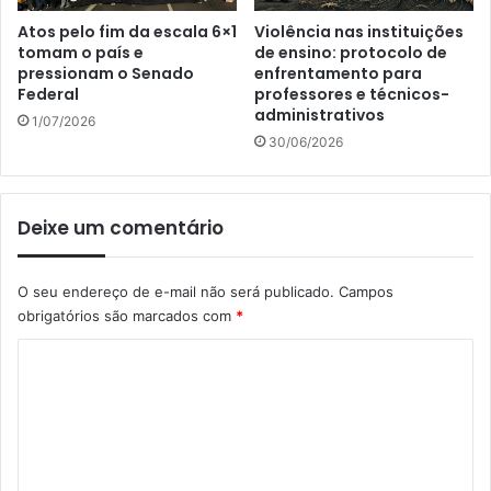
Atos pelo fim da escala 6×1
Violência nas instituições
tomam o país e
de ensino: protocolo de
pressionam o Senado
enfrentamento para
Federal
professores e técnicos-
administrativos
1/07/2026
30/06/2026
Deixe um comentário
O seu endereço de e-mail não será publicado.
Campos
obrigatórios são marcados com
*
C
o
m
e
n