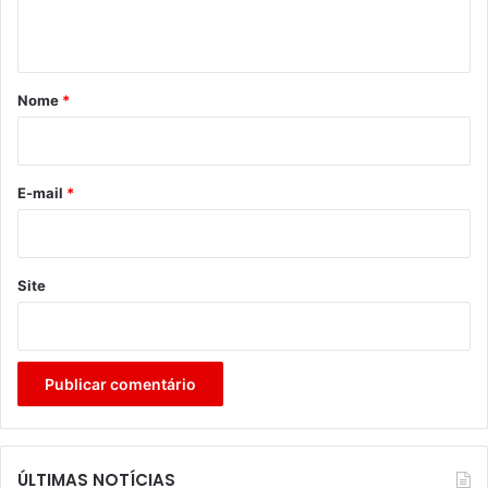
t
á
r
Nome
*
i
o
*
E-mail
*
Site
ÚLTIMAS NOTÍCIAS