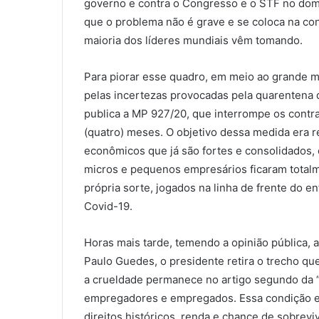
governo e contra o Congresso e o STF no domi
que o problema não é grave e se coloca na co
maioria dos líderes mundiais vêm tomando.
Para piorar esse quadro, em meio ao grande m
pelas incertezas provocadas pela quarentena d
publica a MP 927/20, que interrompe os contr
(quatro) meses. O objetivo dessa medida era 
econômicos que já são fortes e consolidados, 
micros e pequenos empresários ficaram totalme
própria sorte, jogados na linha de frente do 
Covid-19.
Horas mais tarde, temendo a opinião pública, 
Paulo Guedes, o presidente retira o trecho qu
a crueldade permanece no artigo segundo da “
empregadores e empregados. Essa condição ex
direitos históricos, renda e chance de sobrev