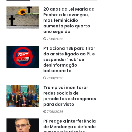
20 anos da Lei Maria da
Penha: a lei avançou,
mas feminicídio
aumenta pelo quarto
ano seguido
7/08/2026
PT aciona TSE para tirar
do ar site ligado ao PL e
suspender ‘hub’ de
desinformação
bolsonarista
7/08/2026
Trump vai monitorar
redes sociais de
jornalistas estrangeiros
para dar visto
7/08/2026
PF reage a interferência
de Mendonça e defende