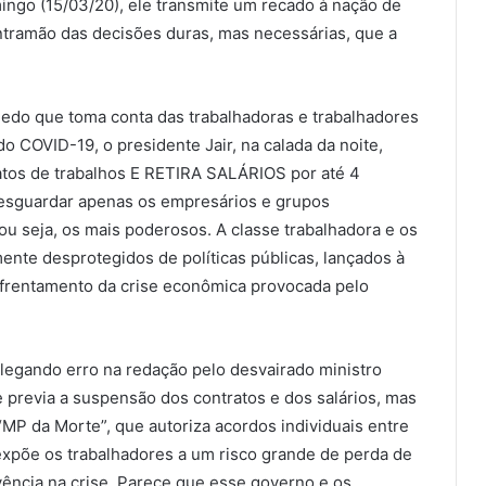
ngo (15/03/20), ele transmite um recado à nação de
ntramão das decisões duras, mas necessárias, que a
edo que toma conta das trabalhadoras e trabalhadores
o COVID-19, o presidente Jair, na calada da noite,
atos de trabalhos E RETIRA SALÁRIOS por até 4
resguardar apenas os empresários e grupos
ou seja, os mais poderosos. A classe trabalhadora e os
nte desprotegidos de políticas públicas, lançados à
enfrentamento da crise econômica provocada pelo
alegando erro na redação pelo desvairado ministro
e previa a suspensão dos contratos e dos salários, mas
MP da Morte”, que autoriza acordos individuais entre
põe os trabalhadores a um risco grande de perda de
ivência na crise. Parece que esse governo e os