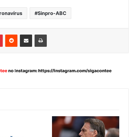
ronavírus
Sinpro-ABC
Pinterest
Reddit
Compartilhar via e-mail
Imprimir