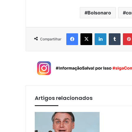
Bolsonaro
co
Facebook
X
Linkedin
Tumblr
Compartilhar
Artigos relacionados