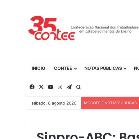
INÍCIO
CONTEE
NOTAS PÚBLICAS
N
Facebook
X
YouTube
Instagram
Telegram
Procurar por
sábado, 8 agosto 2026
MOÇÕES E NOTAS PÚBLICAS
Sinpro-ABC: Ba