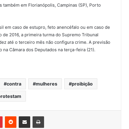
s também em Florianópolis, Campinas (SP), Porto
sil em caso de estupro, feto anencéfalo ou em caso de
o de 2016, a primeira turma do Supremo Tribunal
dez até o terceiro mês não configura crime. A previsão
o na Câmara dos Deputados na terça-feira (21).
contra
mulheres
proibição
protestam
Pinterest
Reddit
Compartilhar via e-mail
Imprimir