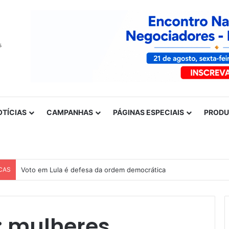
OTÍCIAS
CAMPANHAS
PÁGINAS ESPECIAIS
PROD
CAS
Nota de solidariedade ao povo venezuelano
: mulheres