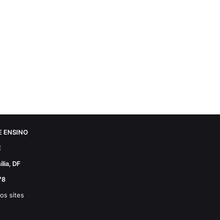
 ENSINO
E
lia, DF
78
os sites