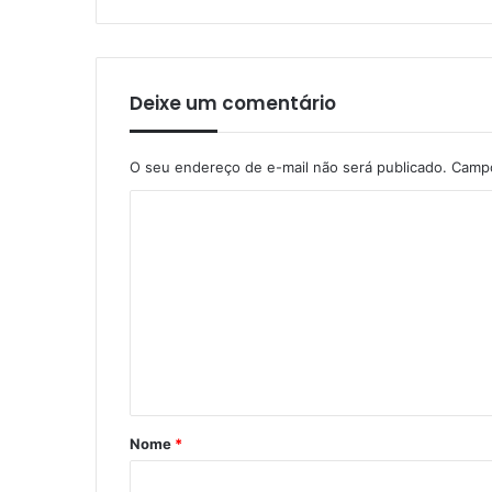
Deixe um comentário
O seu endereço de e-mail não será publicado.
Campo
C
o
m
e
n
t
á
r
Nome
*
i