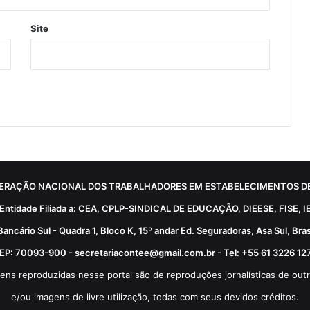
Site
ERAÇÃO NACIONAL DOS TRABALHADORES EM ESTABELECIMENTOS DE
Entidade Filiada a: CEA, CPLP-SINDICAL DE EDUCAÇÃO, DIEESE, FISE, I
Bancário Sul - Quadra 1, Bloco K, 15º andar Ed. Seguradoras, Asa Sul, Brasí
EP: 70093-900 - secretariacontee@gmail.com.br - Tel: +55 61 3226 12
ens reproduzidas nesse portal são de reproduções jornalísticas de outr
e/ou imagens de livre utilização, todas com seus devidos créditos.