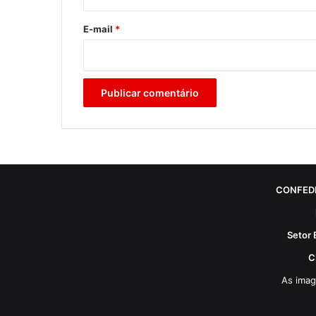
o
*
E-mail
*
CONFED
Setor 
C
As imag