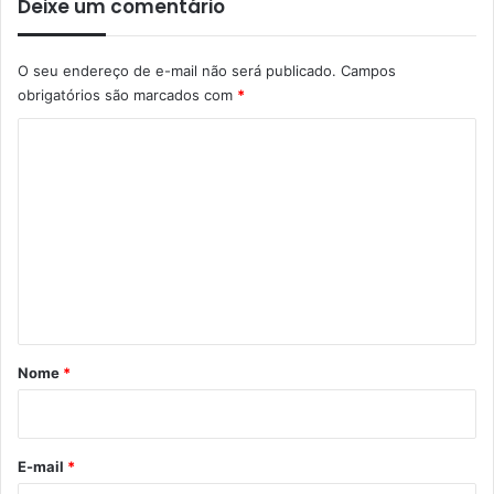
Deixe um comentário
O seu endereço de e-mail não será publicado.
Campos
obrigatórios são marcados com
*
C
o
m
e
n
t
á
r
Nome
*
i
o
*
E-mail
*