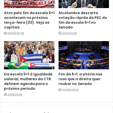
Atos pelo fim da escala 6×1
Alcolumbre descarta
acontecem na próxima
votação rápida da PEC do
terça-feira (30). Veja as
fim da escala 6×1 no
capitais
Senado
29/06/2026
3/06/2026
Da escala 6×1 à igualdade
Fim da 6×1: a vitória nas
salarial, mulheres da CTB
ruas que a direita quer
definem agenda para o
roubar no Senado
próximo período
10/06/2026
2/06/2026