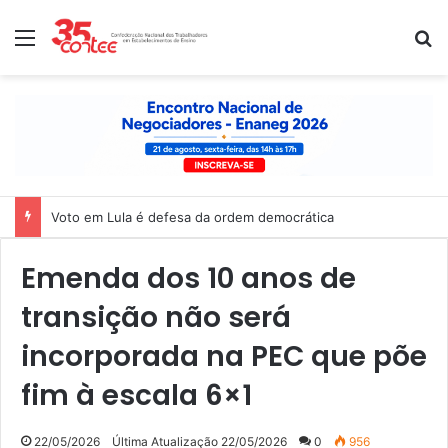
Menu
P
Voto em Lula é defesa da ordem democrática
Emenda dos 10 anos de
transição não será
incorporada na PEC que põe
fim à escala 6×1
22/05/2026
Última Atualização 22/05/2026
0
956