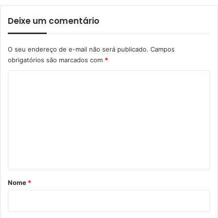
Deixe um comentário
O seu endereço de e-mail não será publicado.
Campos
obrigatórios são marcados com
*
C
o
m
e
n
t
á
r
Nome
*
i
o