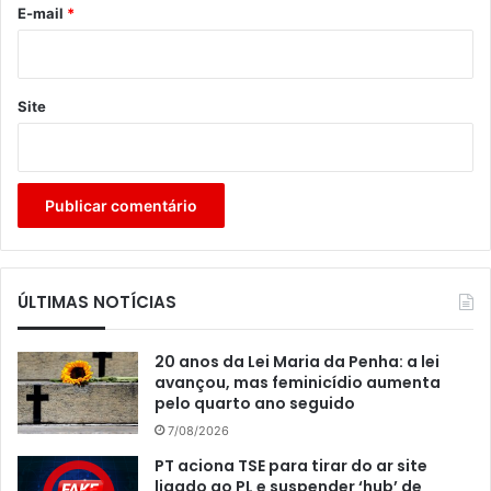
*
E-mail
*
Site
ÚLTIMAS NOTÍCIAS
20 anos da Lei Maria da Penha: a lei
avançou, mas feminicídio aumenta
pelo quarto ano seguido
7/08/2026
PT aciona TSE para tirar do ar site
ligado ao PL e suspender ‘hub’ de