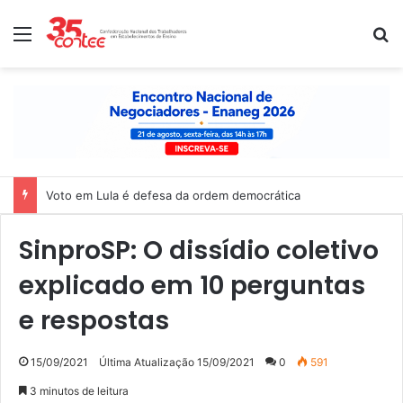
Menu
P
Voto em Lula é defesa da ordem democrática
SinproSP: O dissídio coletivo
explicado em 10 perguntas
e respostas
15/09/2021
Última Atualização 15/09/2021
0
591
3 minutos de leitura