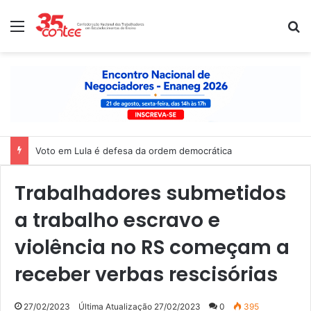
Menu
P
Voto em Lula é defesa da ordem democrática
Trabalhadores submetidos
a trabalho escravo e
violência no RS começam a
receber verbas rescisórias
27/02/2023
Última Atualização 27/02/2023
0
395