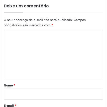
Deixe um comentário
O seu endereço de e-mail não será publicado.
Campos
obrigatórios são marcados com
*
C
o
m
e
n
t
á
r
Nome
*
i
o
*
E-mail
*