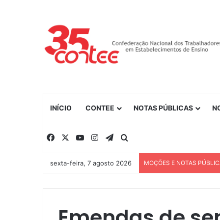
INÍCIO
CONTEE
NOTAS PÚBLICAS
N
Facebook
X
YouTube
Instagram
Telegram
Procurar por
sexta-feira, 7 agosto 2026
MOÇÕES E NOTAS PÚBLI
Emendas de se