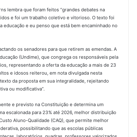
ns lembra que foram feitos “grandes debates na
os e foi um trabalho coletivo e vitorioso. O texto foi
 da educação e eu penso que está bem encaminhado no
ntactando os senadores para que retirem as emendas. A
Educação (Undime), que congrega os responsáveis pela
ios, representando a oferta da educação a mais de 23
ltos e idosos reiterou, em nota divulgada nesta
 texto da proposta em sua integralidade, rejeitando
iva ou modificativa”.
ente e previsto na Constituição e determina um
a escalonada para 23% até 2026, melhor distribuição
o Custo Aluno-Qualidade (CAQ), que permite melhor
derativa, possibilitando que as escolas públicas
iotecas, laboratórios, quadras, professores valorizados