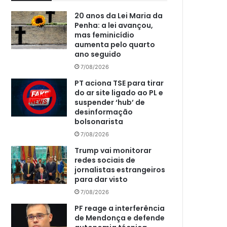
20 anos da Lei Maria da
Penha: a lei avançou,
mas feminicídio
aumenta pelo quarto
ano seguido
7/08/2026
PT aciona TSE para tirar
do ar site ligado ao PL e
suspender ‘hub’ de
desinformação
bolsonarista
7/08/2026
Trump vai monitorar
redes sociais de
jornalistas estrangeiros
para dar visto
7/08/2026
PF reage a interferência
de Mendonça e defende