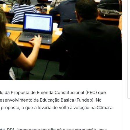
ado da Proposta de Emenda Constitucional (PEC) que
esenvolvimento da Educação Básica (Fundeb). No
proposta, o que a levaria de volta à votação na Câmara
ede-PR), “temos que ter não só a sua aprovação, mas