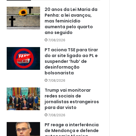
20 anos da Lei Maria da
Penha: a lei avançou,
mas feminicídio
aumenta pelo quarto
ano seguido
7/08/2026
PT aciona TSE para tirar
do ar site ligado ao PL e
suspender ‘hub’ de
desinformação
bolsonarista
7/08/2026
Trump vai monitorar
redes sociais de
jornalistas estrangeiros
para dar visto
7/08/2026
PF reage a interferência
de Mendonça e defende