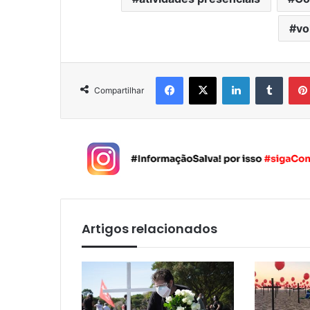
vo
Facebook
X
Linkedin
Tumblr
Compartilhar
Artigos relacionados