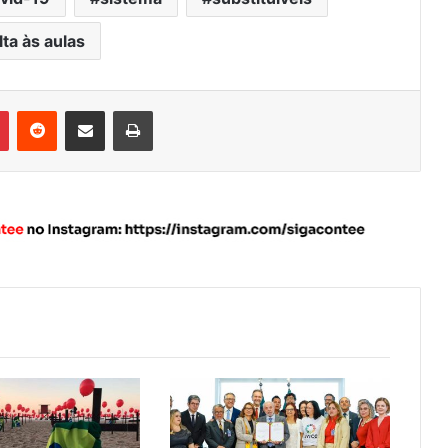
lta às aulas
Pinterest
Reddit
Compartilhar via e-mail
Imprimir