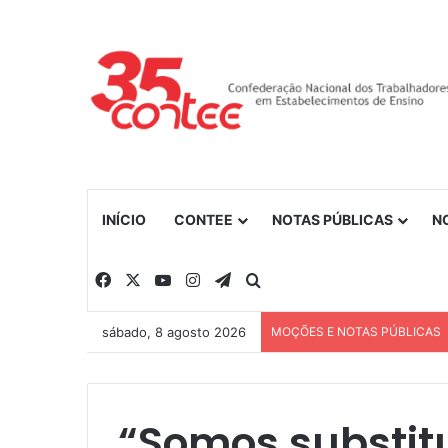
INÍCIO
CONTEE
NOTAS PÚBLICAS
N
Facebook
X
YouTube
Instagram
Telegram
Procurar por
sábado, 8 agosto 2026
MOÇÕES E NOTAS PÚBLICAS
“Somos substitu