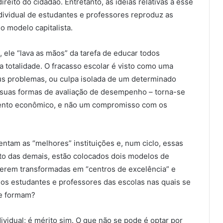
reito do cidadão. Entretanto, as ideias relativas a esse
dividual de estudantes e professores reproduz as
 modelo capitalista.
ele “lava as mãos” da tarefa de educar todos
 totalidade. O fracasso escolar é visto como uma
eus problemas, ou culpa isolada de um determinado
suas formas de avaliação de desempenho – torna-se
mento econômico, e não um compromisso com os
ntam as “melhores” instituições e, num ciclo, essas
to das demais, estão colocados dois modelos de
serem transformadas em “centros de excelência” e
os estudantes e professores das escolas nas quais se
se formam?
ividual; é mérito sim. O que não se pode é optar por