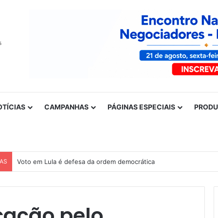
OTÍCIAS
CAMPANHAS
PÁGINAS ESPECIAIS
PROD
CAS
Nota de solidariedade ao povo venezuelano
cação pelo