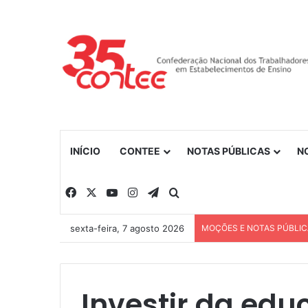
INÍCIO
CONTEE
NOTAS PÚBLICAS
N
Facebook
X
YouTube
Instagram
Telegram
Procurar por
sexta-feira, 7 agosto 2026
MOÇÕES E NOTAS PÚBLI
Investir da edu