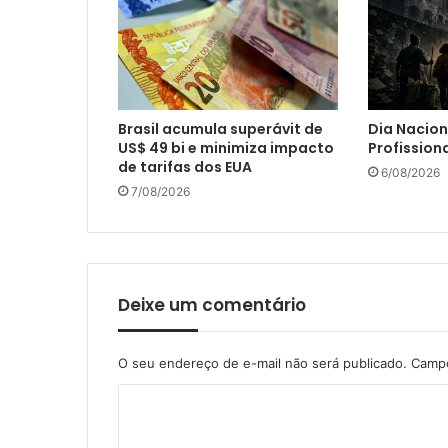
Brasil acumula superávit de
Dia Nacion
US$ 49 bi e minimiza impacto
Profission
de tarifas dos EUA
6/08/2026
7/08/2026
Deixe um comentário
O seu endereço de e-mail não será publicado.
Campo
C
o