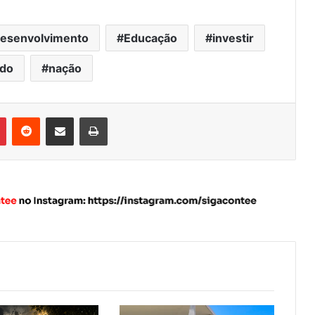
esenvolvimento
Educação
investir
do
nação
Pinterest
Reddit
Compartilhar via e-mail
Imprimir