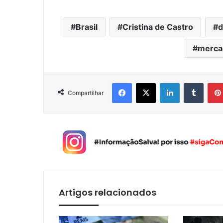
Brasil
Cristina de Castro
d
merca
Facebook
X
Linkedin
Tumblr
Compartilhar
Artigos relacionados