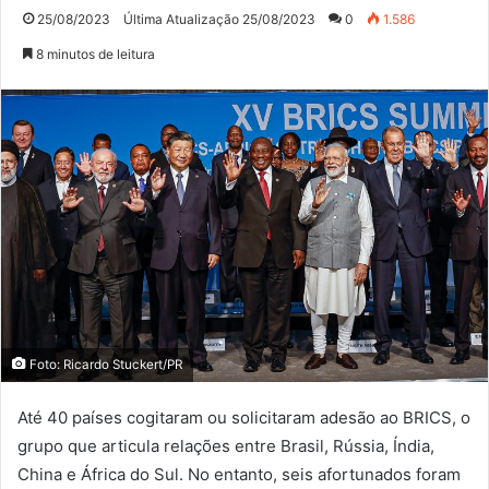
25/08/2023
Última Atualização 25/08/2023
0
1.586
8 minutos de leitura
Foto: Ricardo Stuckert/PR
Até 40 países cogitaram ou solicitaram adesão ao BRICS, o
grupo que articula relações entre Brasil, Rússia, Índia,
China e África do Sul. No entanto, seis afortunados foram