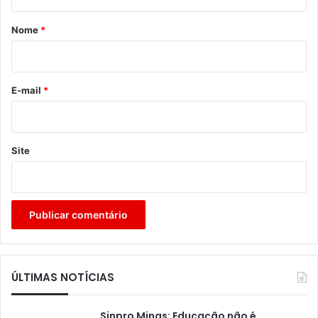
á
r
Nome
*
i
o
*
E-mail
*
Site
ÚLTIMAS NOTÍCIAS
Sinpro Minas: Educação não é