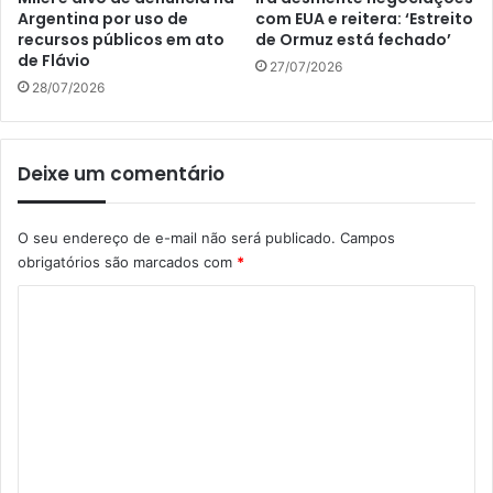
Argentina por uso de
com EUA e reitera: ‘Estreito
recursos públicos em ato
de Ormuz está fechado’
de Flávio
27/07/2026
28/07/2026
Deixe um comentário
O seu endereço de e-mail não será publicado.
Campos
obrigatórios são marcados com
*
C
o
m
e
n
t