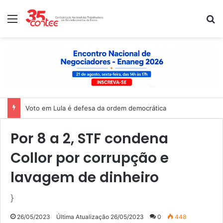
Menu
P
Nota de solidariedade ao povo venezuelano
Por 8 a 2, STF condena
Collor por corrupção e
lavagem de dinheiro
}
26/05/2023
Última Atualização 26/05/2023
0
448