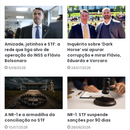
Amizade, jatinhos e STF: a
Inquérito sobre ‘Dark
rede que liga alvo de
Horse’ vai apurar
operação do INSS a Flávio
corrupção e mirar Flávio,
Bolsonaro
Eduardo e Vorcaro
5/08/2026
24/07/2026
A NR-1 e a armadilha da
NR-1: STF suspende
conciliação no STF
sanções por 90 dias
10/07/2026
26/06/2026