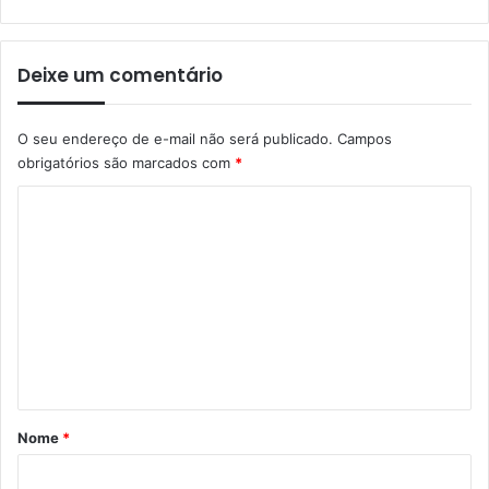
Deixe um comentário
O seu endereço de e-mail não será publicado.
Campos
obrigatórios são marcados com
*
C
o
m
e
n
t
á
r
Nome
*
i